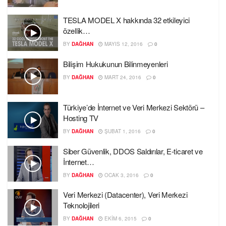
TESLA MODEL X hakkında 32 etkileyici
özellik…
BY
DAĞHAN
MAYIS 12, 2016
0
Bilişim Hukukunun Bilinmeyenleri
BY
DAĞHAN
MART 24, 2016
0
Türkiye’de İnternet ve Veri Merkezi Sektörü –
Hosting TV
BY
DAĞHAN
ŞUBAT 1, 2016
0
Siber Güvenlik, DDOS Saldırılar, E-ticaret ve
İnternet…
BY
DAĞHAN
OCAK 3, 2016
0
Veri Merkezi (Datacenter), Veri Merkezi
Teknolojileri
BY
DAĞHAN
EKIM 6, 2015
0