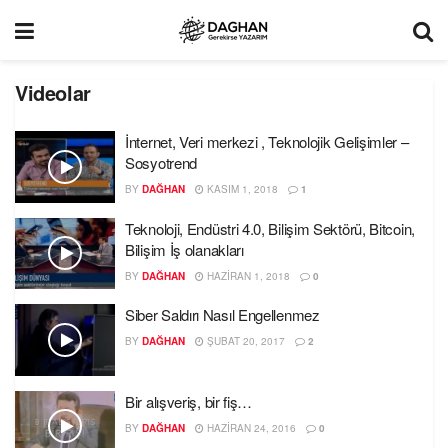
Videolar
İnternet, Veri merkezi , Teknolojik Gelişimler –
Sosyotrend
BY
DAĞHAN
KASIM 1, 2018
1
Teknoloji, Endüstri 4.0, Bilişim Sektörü, Bitcoin,
Bilişim İş olanakları
BY
DAĞHAN
HAZIRAN 1, 2018
0
Siber Saldırı Nasıl Engellenmez
BY
DAĞHAN
ŞUBAT 20, 2017
2
Bir alışveriş, bir fiş…
BY
DAĞHAN
HAZIRAN 24, 2016
0