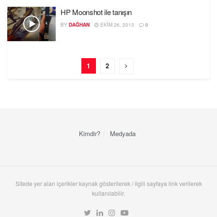
HP Moonshot ile tanışın
BY
DAĞHAN
EKIM 26, 2013
0
1
2
Kimdir?
Medyada
Sitede yer alan içerikler kaynak gösterilerek / ilgili sayfaya link verilerek
kullanılabilir.