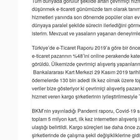
Tüm dünyada görülür şekilde artan çevrimiçi hizme
düşünmek e-ticareti günümüzde tam olarak tanımlam
hizmetleri yanında son dönemde popüler olan eve s
dünyaya paralel şekilde sürecin ilerlediğini görm
isterim. Mevzuat ve yasaların yaşanan deneyimle
Türkiye’de e-Ticaret Raporu 2019’a göre bir önceki
e-ticaret pazarının %48’ini online perakende kate
görüldü. Ülkemizde çevrimiçi alışveriş yapanlar
Bankalararası Kart Merkezi 29 Kasım 2019 tarihli
ödemelerde 130 bin adedi ilk kez olmak üzere topla
veriler bize gösteriyor ki çevrimiçi alışveriş paz
hizmet veren kargo şirketlerinin iyileştirilmesiyl
BKM’nin yayınladığı Pandemi raporu, Covid-19 salg
toplam 5 milyon kart, ilk kez internetten alışveriş
ulaştığı belirtildi. Kargo süreçleri ise daha önc
şirketlerinde de çalışma şekil değişikliklerine gid