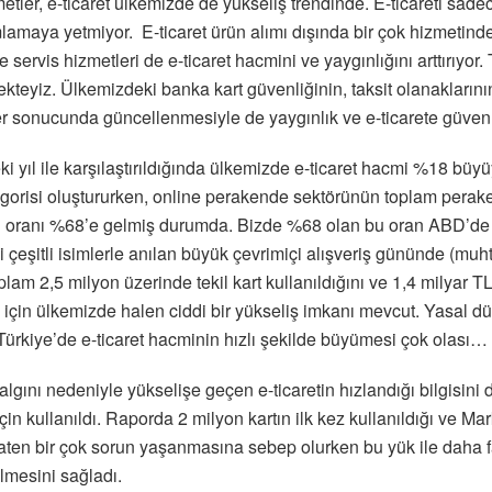
tler, e-ticaret ülkemizde de yükseliş trendinde. E-ticareti sade
aya yetmiyor. E-ticaret ürün alımı dışında bir çok hizmetinde ç
ervis hizmetleri de e-ticaret hacmini ve yaygınlığını arttırıyor
ekteyiz. Ülkemizdeki banka kart güvenliğinin, taksit olanakların
r sonucunda güncellenmesiyle de yaygınlık ve e-ticarete güven 
 yıl ile karşılaştırıldığında ülkemizde e-ticaret hacmi %18 büyü
gorisi oluştururken, online perakende sektörünün toplam peraken
ın oranı %68’e gelmiş durumda. Bizde %68 olan bu oran ABD’de 
 çeşitli isimlerle anılan büyük çevrimiçi alışveriş gününde (muh
m 2,5 milyon üzerinde tekil kart kullanıldığını ve 1,4 milyar TL’
arı için ülkemizde halen ciddi bir yükseliş imkanı mevcut. Yasal 
e Türkiye’de e-ticaret hacminin hızlı şekilde büyümesi çok olası…
ını nedeniyle yükselişe geçen e-ticaretin hızlandığı bilgisini 
 için kullanıldı. Raporda 2 milyon kartın ilk kez kullanıldığı ve 
e zaten bir çok sorun yaşanmasına sebep olurken bu yük ile daha
ilmesini sağladı.