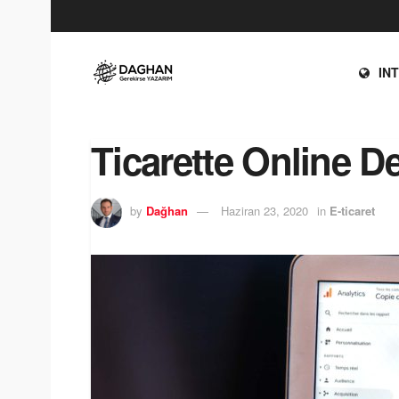
IN
Ticarette Online D
by
Dağhan
Haziran 23, 2020
in
E-ticaret