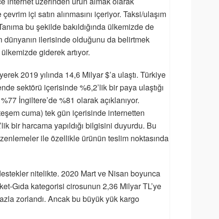
ce internet üzerinden ürün almak olarak
evrim içi satın alınmasını içeriyor. Taksi/ulaşım
. Tanıma bu şekilde bakıldığında ülkemizde de
ın dünyanın ilerisinde olduğunu da belirtmek
ülkemizde giderek artıyor.
yerek 2019 yılında 14,6 Milyar $’a ulaştı. Türkiye
de sektörü içerisinde %6,2’lik bir paya ulaştığı
%77 İngiltere’de %81 olarak açıklanıyor.
teşem cuma) tek gün içerisinde internetten
lik bir harcama yapıldığı bilgisini duyurdu. Bu
düzenlemeler ile özellikle ürünün teslim noktasında
destekler nitelikte. 2020 Mart ve Nisan boyunca
Market-Gıda kategorisi cirosunun 2,36 Milyar TL’ye
 fazla zorlandı. Ancak bu büyük yük kargo