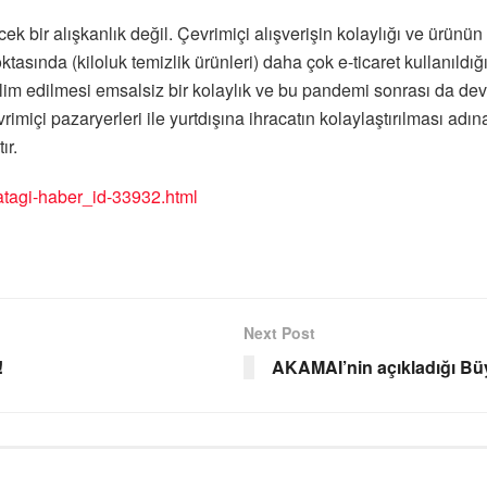
ecek bir alışkanlık değil. Çevrimiçi alışverişin kolaylığı ve ürün
tasında (kiloluk temizlik ürünleri) daha çok e-ticaret kullanıldığ
lim edilmesi emsalsiz bir kolaylık ve bu pandemi sonrası da dev
vrimiçi pazaryerleri ile yurtdışına ihracatın kolaylaştırılması ad
ır.
-atagi-haber_id-33932.html
Next Post
!
AKAMAI’nin açıkladığı Bü