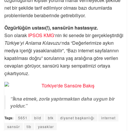
özgürlüğünün kişisel yoruma mahal vermeyecek şekilde
net bir şekilde tarif edilmiyor olması bazı durumlarda
problemleride beraberinde getirebiliyor.
Özgürlüğün ustası(!), sansürün hastasıyız.
Son olarak
IPSOS KMG
‘nin iki senede bir gerçekleştirdiği
Türkiye’yi Anlama Kılavuzu
‘nda “Değerlerimize aykırı
medya içeriği yasaklanabilir”, “Bazı internet sayfalarının
kapatılması doğru” sorularına yaş aralığına göre verilen
cevapları görüyor, sansürü karşı sempatimizi ortaya
çıkartıyoruz.
“İkna etmek, zorla yaptırmaktan daha uygun bir
yoldur.”
Tags:
5651
bild
btk
diyanet başkanlığı
internet
sansür
tib
yasaklar