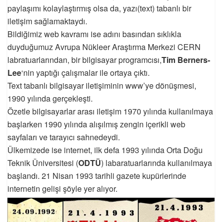
paylaşımı kolaylaştırmış olsa da, yazı(text) tabanlı bir
iletişim sağlamaktaydı.
Bildiğimiz web kavramı ise adını basından sıklıkla
duyduğumuz Avrupa Nükleer Araştırma Merkezi CERN
labratuarlarından, bir bilgisayar programcısı,
Tim Berners-
Lee
‘nin yaptığı çalışmalar ile ortaya çıktı.
Text tabanlı bilgisayar iletişiminin www’ye dönüşmesi,
1990 yılında gerçekleşti.
Özetle bilgisayarlar arası iletişim 1970 yılında kullanılmaya
başlarken 1990 yılında alışılmış zengin içerikli web
sayfaları ve tarayıcı sahnedeydi.
Ülkemizede ise internet, ilk defa 1993 yılında Orta Doğu
Teknik Üniversitesi (
ODTÜ
) labaratuarlarında kullanılmaya
başlandı. 21 Nisan 1993 tarihli gazete kupürlerinde
internetin gelişi şöyle yer alıyor.