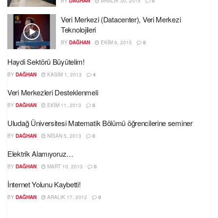
BY
DAĞHAN
ARALIK 30, 2015
0
Veri Merkezi (Datacenter), Veri Merkezi
Teknolojileri
BY
DAĞHAN
EKIM 6, 2015
0
Haydi Sektörü Büyütelim!
BY
DAĞHAN
KASIM 1, 2013
4
Veri Merkezleri Desteklenmeli
BY
DAĞHAN
EKIM 11, 2013
0
Uludağ Üniversitesi Matematik Bölümü öğrencilerine seminer
BY
DAĞHAN
NISAN 5, 2013
0
Elektrik Alamıyoruz…
BY
DAĞHAN
MART 10, 2013
0
İnternet Yolunu Kaybetti!
BY
DAĞHAN
ARALIK 17, 2012
0