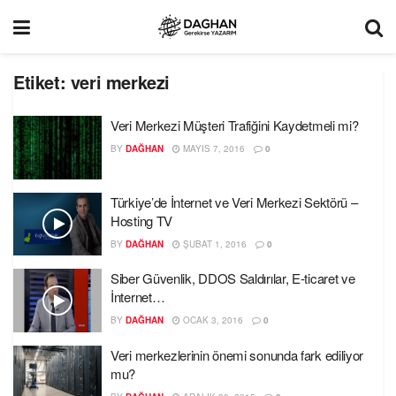
Etiket:
veri merkezi
Veri Merkezi Müşteri Trafiğini Kaydetmeli mi?
BY
DAĞHAN
MAYIS 7, 2016
0
Türkiye’de İnternet ve Veri Merkezi Sektörü –
Hosting TV
BY
DAĞHAN
ŞUBAT 1, 2016
0
Siber Güvenlik, DDOS Saldırılar, E-ticaret ve
İnternet…
BY
DAĞHAN
OCAK 3, 2016
0
Veri merkezlerinin önemi sonunda fark ediliyor
mu?