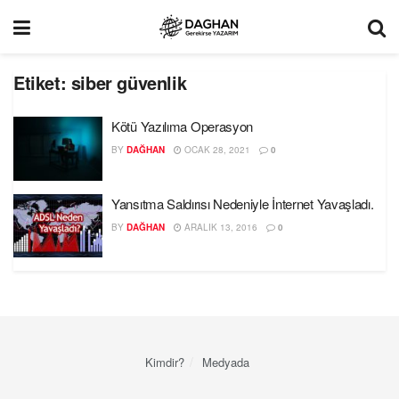
Etiket:
siber güvenlik
Kötü Yazılıma Operasyon
BY
DAĞHAN
OCAK 28, 2021
0
Yansıtma Saldırısı Nedeniyle İnternet Yavaşladı.
BY
DAĞHAN
ARALIK 13, 2016
0
Kimdir?
Medyada