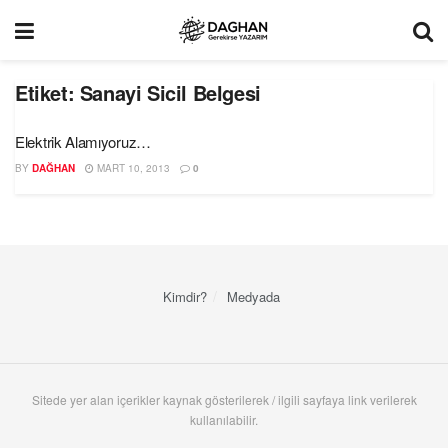
Etiket:
Sanayi Sicil Belgesi
Elektrik Alamıyoruz…
BY
DAĞHAN
MART 10, 2013
0
Kimdir?
Medyada
Sitede yer alan içerikler kaynak gösterilerek / ilgili sayfaya link verilerek
kullanılabilir.