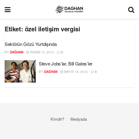
Etiket:
özel iletişim vergisi
Sektörün Gözü Yurtdışında
BY
DAĞHAN
KASIM 13, 2012
0
Steve Jobs’lar, Bill Gates’ler
BY
DAĞHAN
MAYIS 19, 2012
0
Kimdir?
Medyada