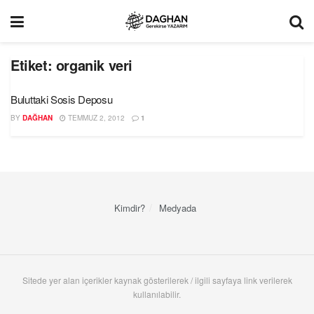
Etiket:
organik veri
Buluttaki Sosis Deposu
BY
DAĞHAN
TEMMUZ 2, 2012
1
Kimdir?
Medyada
Sitede yer alan içerikler kaynak gösterilerek / ilgili sayfaya link verilerek
kullanılabilir.