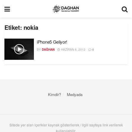
Etiket:
nokia
iPhone5 Geliyor!
BY
DAĞHAN
HAZIRAN 8, 2012
0
Kimdir?
Medyada
Sitede yer alan içerikler kaynak gösterilerek / ilgili sayfaya link verilerek
kullanılabilir.