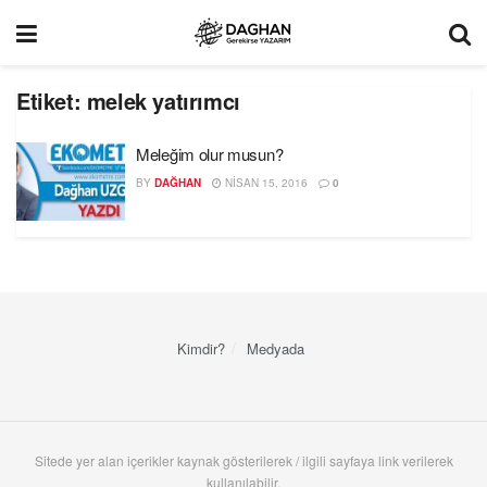
Etiket:
melek yatırımcı
Meleğim olur musun?
BY
DAĞHAN
NISAN 15, 2016
0
Kimdir?
Medyada
Sitede yer alan içerikler kaynak gösterilerek / ilgili sayfaya link verilerek
kullanılabilir.