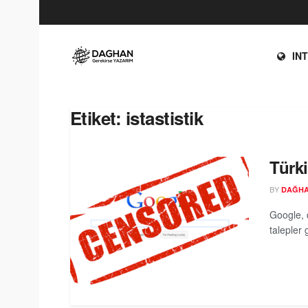
IN
Etiket:
istastistik
Türki
BY
DAĞH
Google, 
talepler 