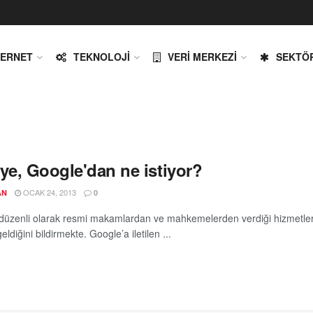
TERNET
TEKNOLOJI
VERI MERKEZI
SEKTÖ
ye, Google'dan ne istiyor?
OCAK 24, 2013
AN
0
düzenli olarak resmi makamlardan ve mahkemelerden verdiği hizmetlerde 
geldiğini bildirmekte. Google’a iletilen ...