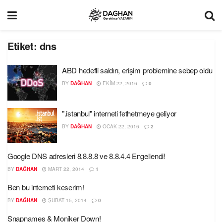
Etiket:
dns
ABD hedefli saldırı, erişim problemine sebep oldu
BY
DAĞHAN
EKIM 22, 2016
0
".istanbul" interneti fethetmeye geliyor
BY
DAĞHAN
OCAK 22, 2016
2
Google DNS adresleri 8.8.8.8 ve 8.8.4.4 Engellendi!
BY
DAĞHAN
MART 22, 2014
1
Ben bu interneti keserim!
BY
DAĞHAN
ŞUBAT 15, 2014
0
Snapnames & Moniker Down!