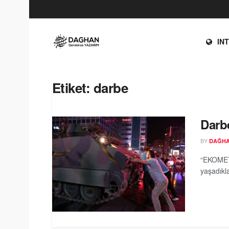
IN
Etiket:
darbe
Darbe
BY
DAĞH
“EKOMETR
yaşadıkla