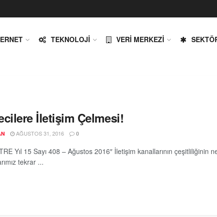
TERNET
TEKNOLOJI
VERI MERKEZI
SEKTÖ
cilere İletişim Çelmesi!
AĞUSTOS 31, 2016
AN
0
E Yıl 15 Sayı 408 – Ağustos 2016″ İletişim kanallarının çeşitliliğinin 
rımız tekrar ...