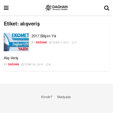
Etiket:
alışveriş
2017 Bilişim Yılı
BY
DAĞHAN
OCAK 4, 2017
1
Alış-Veriş
BY
DAĞHAN
OCAK 23, 2013
0
Kimdir?
Medyada