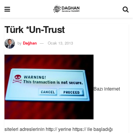
Türk *Un-Trust
by
Dağhan
Ocak 13, 2013
Bazı internet
siteleri adreslerinin http:// yerine https:// ile başladığı