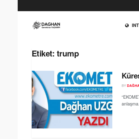
IN
Etiket:
trump
Küre
BY
DAĞH
“EKOMETR
anlaşma. 