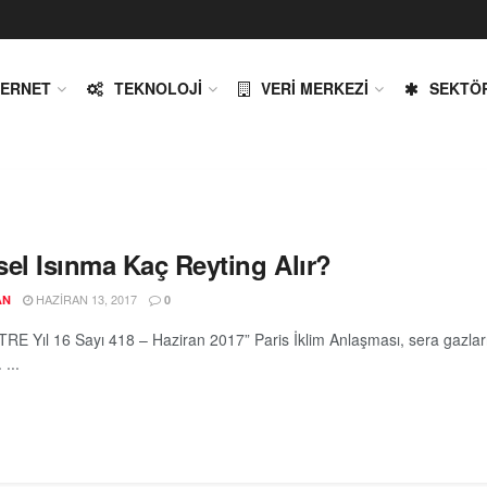
TERNET
TEKNOLOJI
VERI MERKEZI
SEKTÖ
sel Isınma Kaç Reyting Alır?
HAZIRAN 13, 2017
AN
0
E Yıl 16 Sayı 418 – Haziran 2017” Paris İklim Anlaşması, sera gazları s
...