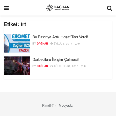
Etiket:
trt
Bu Estonya Artık Hoşaf Tadı Verdi!
BY
DAĞHAN
EYLÜL 6, 2017
0
Darbecilere İletişim Çelmesi!
BY
DAĞHAN
AĞUSTOS 31, 2016
0
Kimdir?
Medyada