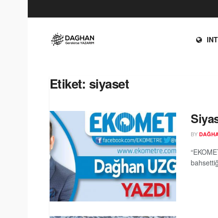
IN
Etiket:
siyaset
Siya
BY
DAĞH
“EKOMETR
bahsetti