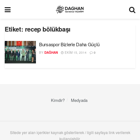
Etiket:
recep bölükbaşı
Bursaspor Bizlerle Daha Güçlü
BY
DAĞHAN
EKIM 15, 2014
0
Kimdir?
Medyada
Sitede yer alan içerikler kaynak gösterilerek / ilgili sayfaya link verilerek
kullanılabilir.