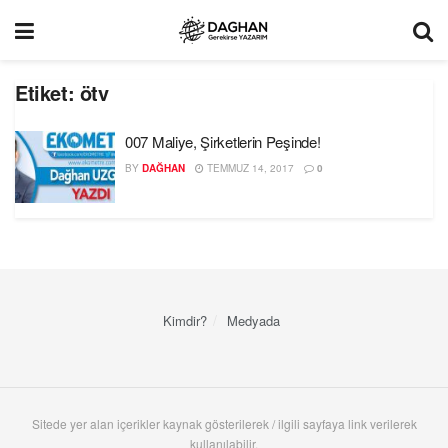
Etiket:
ötv
007 Maliye, Şirketlerin Peşinde!
BY
DAĞHAN
TEMMUZ 14, 2017
0
Kimdir?
Medyada
Sitede yer alan içerikler kaynak gösterilerek / ilgili sayfaya link verilerek
kullanılabilir.