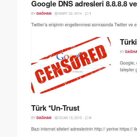
Google DNS adresleri 8.8.8.8 ve
BY
MART 22, 2014
DAĞHAN
1
Twitter'a erişimin engellenmesi sonrasında Twitter ve eri
Türki
BY
DAĞH
Google, 
talepler 
Türk *Un-Trust
BY
OCAK 13, 2013
DAĞHAN
0
Bazı internet siteleri adreslerinin http:// yerine https://