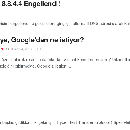
 8.8.4.4 Engellendi!
şimi engellenen diğer sitelere giriş için alternatif DNS adresi olarak kull
ye, Google'dan ne istiyor?
OCAK 24, 2013
AN
0
düzenli olarak resmi makamlardan ve mahkemelerden verdiği hizmetlerde 
geldiğini bildirmekte. Google’a iletilen ...
 ile başladığı dikkatinizi çekmiştir. Hyper Text Transfer Protocol (Hiper Me