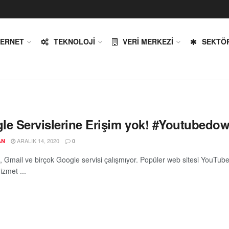
TERNET
TEKNOLOJI
VERI MERKEZI
SEKTÖ
le Servislerine Erişim yok! #Youtubedo
ARALIK 14, 2020
AN
0
 Gmail ve birçok Google servisi çalışmıyor. Popüler web sitesi YouTub
izmet ...