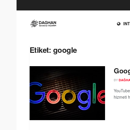
IN
Etiket:
google
Goog
BY
DAĞH
YouTube,
hizmeti h