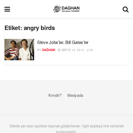
Etiket:
angry birds
Steve Jobs’lar, Bill Gates’ler
BY
DAĞHAN
MAYIS 19, 2012
0
Kimdir?
Medyada
Sitede yer alan içerikler kaynak gösterilerek / ilgili sayfaya link verilerek
kullanılabilir.